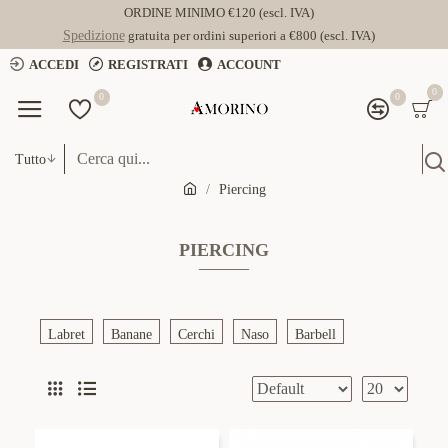
ORDINE MINIMO €120 (escl. IVA)
Spedizione
gratuita per ordini superiori a €800 (escl. IVA)
ACCEDI
REGISTRATI
ACCOUNT
0
0
0
Tutto
Piercing
PIERCING
Labret
Banane
Cerchi
Naso
Barbell