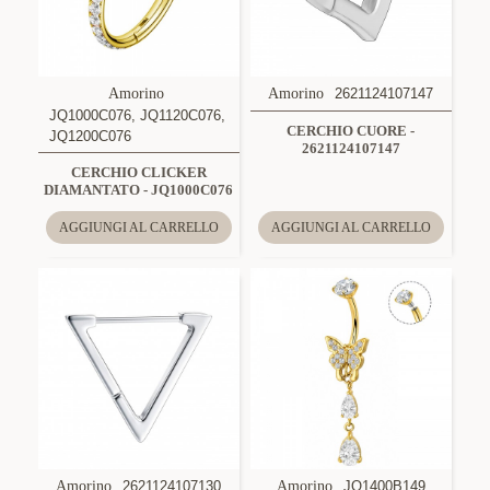
Amorino
Amorino
2621124107147
JQ1000C076, JQ1120C076,
CERCHIO CUORE -
JQ1200C076
2621124107147
CERCHIO CLICKER
DIAMANTATO - JQ1000C076
AGGIUNGI AL CARRELLO
AGGIUNGI AL CARRELLO
Amorino
2621124107130
Amorino
JQ1400B149