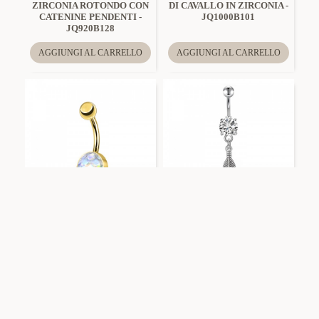
ZIRCONIA ROTONDO CON
DI CAVALLO IN ZIRCONIA -
CATENINE PENDENTI -
JQ1000B101
JQ920B128
AGGIUNGI AL CARRELLO
AGGIUNGI AL CARRELLO
Amorino
JQ600B098
Amorino
JQ1000B108
PIERCING BANANA A
PIERCING BANANA CON
SQUAME DI PESCE -
PENDENTE A PIUMA -
JQ600B098
JQ1000B108
AGGIUNGI AL CARRELLO
AGGIUNGI AL CARRELLO