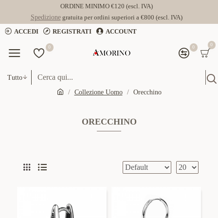
ORDINE MINIMO €120 (escl. IVA)
Spedizione
gratuita per ordini superiori a €800 (escl. IVA)
ACCEDI
REGISTRATI
ACCOUNT
0
0
0
Tutto
Collezione Uomo
Orecchino
ORECCHINO