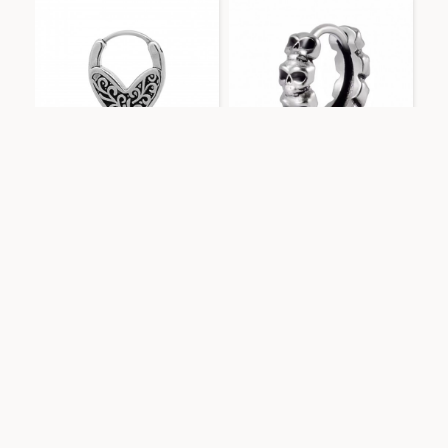
Amorino
JJ2328F226
Amorino
JJ2324E246
MINI ORECCHINO CERCHIO
MINI ORECCHINO CERCHIO
CUORE - JJ2328F226
TESCHIO - JJ2324E246
AGGIUNGI AL CARRELLO
AGGIUNGI AL CARRELLO