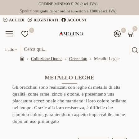
ORDINE MINIMO €120 (escl. IVA)
Spedizione
gratuita per ordini superiori a €800 (escl. IVA)
ACCEDI
REGISTRATI
ACCOUNT
0
0
0
Tutto
Collezione Donna
Orecchino
Metallo Leghe
METALLO LEGHE
Gli orecchini sono realizzati con leghe di metallo di alta
qualità, come rame, zinco e ottone, e presentano una
placcatura eccezionale che mantiene il loro colore brillante
nel tempo. Grazie alla loro resistenza, è difficile che
cambino colore, garantendo un aspetto impeccabile anche
dopo un uso prolungato