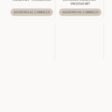
SW2552C497
AGGIUNGI AL CARRELLO
AGGIUNGI AL CARRELLO
Amorino
SW2628C807
Amorino
SW2552C495
ORECCHINI PENDENTI
ORECCHINI PENDENTI
ALBERO DELLA VITA
ASTRATTI CON INTRECCI
SMALTATO - SW2628C807
SMALTATI - SW2552C495
AGGIUNGI AL CARRELLO
AGGIUNGI AL CARRELLO