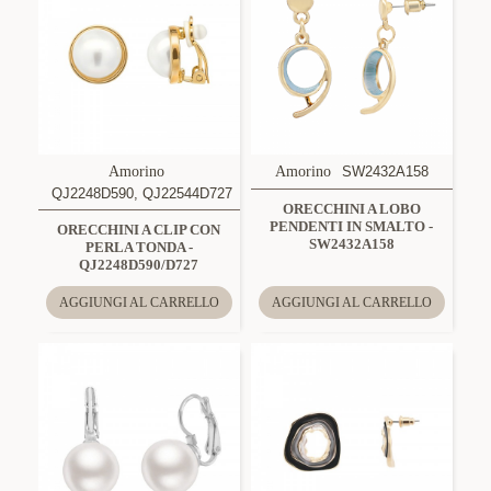
Amorino
Amorino
SW2432A158
QJ2248D590, QJ22544D727
ORECCHINI A LOBO
PENDENTI IN SMALTO -
ORECCHINI A CLIP CON
SW2432A158
PERLA TONDA -
QJ2248D590/D727
AGGIUNGI AL CARRELLO
AGGIUNGI AL CARRELLO