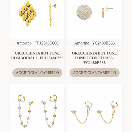
Amorino
FFJ2548C668
Amorino
YC2480B638
ORECCHINI A BOTTONE
ORECCHINI A BOTTONE
ROMBOIDALI - FFJ2548C668
TONDO CON STRASS -
YC2480B638
AGGIUNGI AL CARRELLO
AGGIUNGI AL CARRELLO