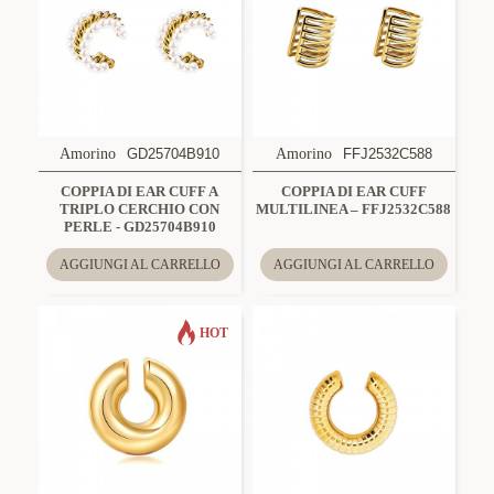
Amorino
GD25704B910
Amorino
FFJ2532C588
COPPIA DI EAR CUFF A
COPPIA DI EAR CUFF
TRIPLO CERCHIO CON
MULTILINEA – FFJ2532C588
PERLE - GD25704B910
AGGIUNGI AL CARRELLO
AGGIUNGI AL CARRELLO
HOT