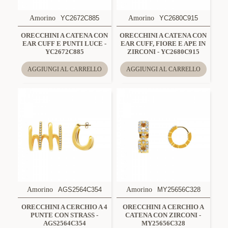
Amorino
YC2672C885
Amorino
YC2680C915
ORECCHINI A CATENA CON
ORECCHINI A CATENA CON
EAR CUFF E PUNTI LUCE -
EAR CUFF, FIORE E APE IN
YC2672C885
ZIRCONI - YC2680C915
AGGIUNGI AL CARRELLO
AGGIUNGI AL CARRELLO
Amorino
AGS2564C354
Amorino
MY25656C328
ORECCHINI A CERCHIO A 4
ORECCHINI A CERCHIO A
PUNTE CON STRASS -
CATENA CON ZIRCONI -
AGS2564C354
MY25656C328