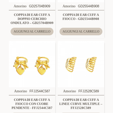
Amorino
GD25704B909
Amorino
GD25544B908
COPPIA DI EAR CUFF A
COPPIA DI EAR CUFF A
DOPPIO CERCHIO
FIOCCO - GD25544B908
ONDULATO – GD25704B909
AGGIUNGI AL CARRELLO
AGGIUNGI AL CARRELLO
Amorino
FFJ2544C587
Amorino
FFJ2528C589
COPPIA DI EAR CUFF A
COPPIA DI EAR CUFF A
FIOCCO CON CUORE
LINEE CURVE MULTIPLE –
PENDENTE - FFJ2544C587
FFJ2528C589