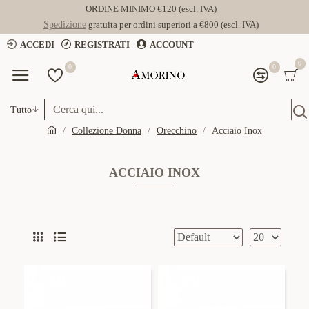
ORDINE MINIMO €120 (escl. IVA)
Spedizione
gratuita per ordini superiori a €800 (escl. IVA)
ACCEDI
REGISTRATI
ACCOUNT
0
0
0
Tutto
Collezione Donna
Orecchino
Acciaio Inox
ACCIAIO INOX