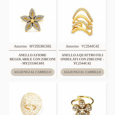
Amorino
MY25536C691
Amorino
YC2544C42
ANELLO A FIORE
ANELLO A QUATTRO FILI
REGOLABILE CON ZIRCONI
ONDULATI CON ZIRCONE -
- MY25536C691
YC2544C42
AGGIUNGI AL CARRELLO
AGGIUNGI AL CARRELLO