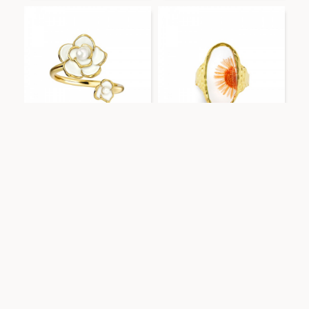
Amorino
FFJ25544C622
Amorino
FFJ25544C593
ANELLO APERTO
ANELLO APERTO
REGOLABILE CON FIORI
REGOLABILE CON
SMALTATI - FFJ25544C622
MARGHERITA COLORATA -
FFJ25544C593
AGGIUNGI AL CARRELLO
AGGIUNGI AL CARRELLO