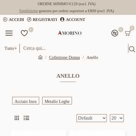
ORDINE MINIMO €120 (escl. IVA)
Spedizione
gratuita per ordini superiori a €800 (escl. IVA)
ACCEDI
REGISTRATI
ACCOUNT
0
0
0
Tutto
Collezione Donna
Anello
ANELLO
Acciaio Inox
Metallo Leghe