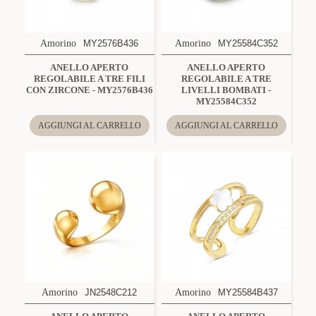
Amorino
MY2576B436
Amorino
MY25584C352
ANELLO APERTO
ANELLO APERTO
REGOLABILE A TRE FILI
REGOLABILE A TRE
CON ZIRCONE - MY2576B436
LIVELLI BOMBATI -
MY25584C352
AGGIUNGI AL CARRELLO
AGGIUNGI AL CARRELLO
Amorino
JN2548C212
Amorino
MY25584B437