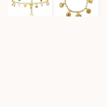
Amorino
FFJ251024C606
Amorino
JN2584C216
BRACCIALE A CATENA CON
BRACCIALE A CATENA CON
CHARMS MISTI -
CHARMS MONETE -
FFJ251024C606
JN2584C216
AGGIUNGI AL CARRELLO
AGGIUNGI AL CARRELLO