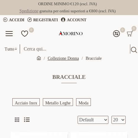
ORDINE MINIMO €120 (escl. IVA)
Spedizione
gratuita per ordini superiori a €800 (escl. IVA)
ACCEDI
REGISTRATI
ACCOUNT
0
0
0
Tutto
Collezione Donna
Bracciale
BRACCIALE
Acciaio Inox
Metallo Leghe
Moda