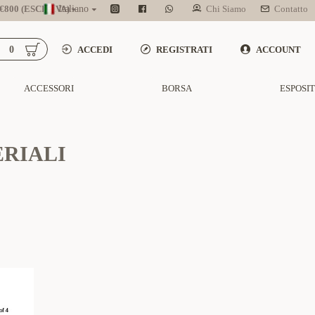
800 (ESCL. IVA)
Italiano
Chi Siamo
Contatto
0
ACCEDI
REGISTRATI
ACCOUNT
ACCESSORI
BORSA
ESPOSI
ERIALI