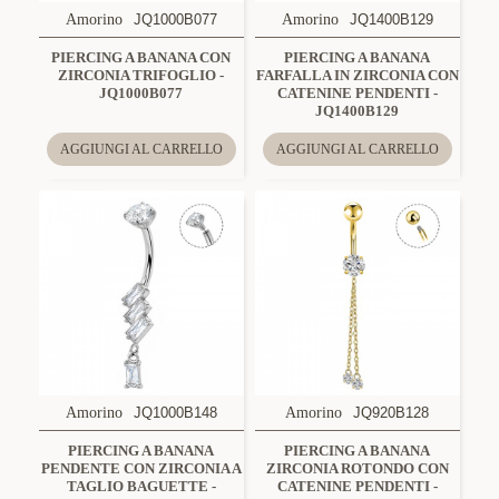
Amorino
JQ1000B077
Amorino
JQ1400B129
PIERCING A BANANA CON
PIERCING A BANANA
ZIRCONIA TRIFOGLIO -
FARFALLA IN ZIRCONIA CON
JQ1000B077
CATENINE PENDENTI -
JQ1400B129
AGGIUNGI AL CARRELLO
AGGIUNGI AL CARRELLO
Amorino
JQ1000B148
Amorino
JQ920B128
PIERCING A BANANA
PIERCING A BANANA
PENDENTE CON ZIRCONIA A
ZIRCONIA ROTONDO CON
TAGLIO BAGUETTE -
CATENINE PENDENTI -