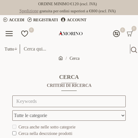
ORDINE MINIMO €120 (escl. IVA)
Spedizione
gratuita per ordini superiori a €800 (escl. IVA)
ACCEDI
REGISTRATI
ACCOUNT
0
0
0
Tutto
Cerca
CERCA
CRITERI DI RICERCA
Cerca anche nelle sotto categorie
Cerca nella descrzione prodotti