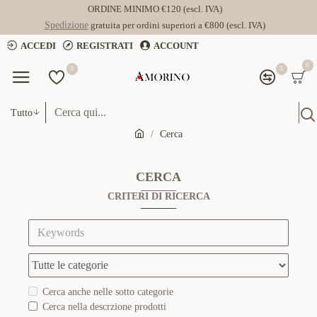
ORDINE MINIMO €120 (escl. IVA)
Spedizione
gratuita per ordini superiori a €800 (escl. IVA)
ACCEDI
REGISTRATI
ACCOUNT
0
0
0
Tutto
Cerca
CERCA
CRITERI DI RICERCA
Cerca anche nelle sotto categorie
Cerca nella descrzione prodotti