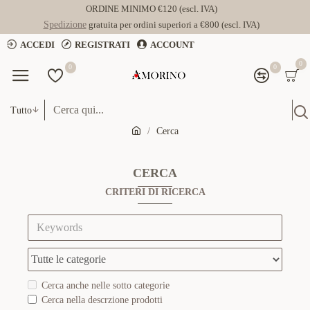
ORDINE MINIMO €120 (escl. IVA)
Spedizione
gratuita per ordini superiori a €800 (escl. IVA)
ACCEDI
REGISTRATI
ACCOUNT
0
0
0
Tutto
Cerca
CERCA
CRITERI DI RICERCA
Cerca anche nelle sotto categorie
Cerca nella descrzione prodotti