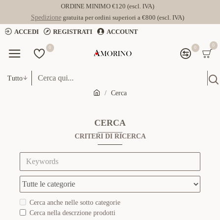
ORDINE MINIMO €120 (escl. IVA)
Spedizione
gratuita per ordini superiori a €800 (escl. IVA)
ACCEDI
REGISTRATI
ACCOUNT
0
0
0
Tutto
Cerca
CERCA
CRITERI DI RICERCA
Cerca anche nelle sotto categorie
Cerca nella descrzione prodotti