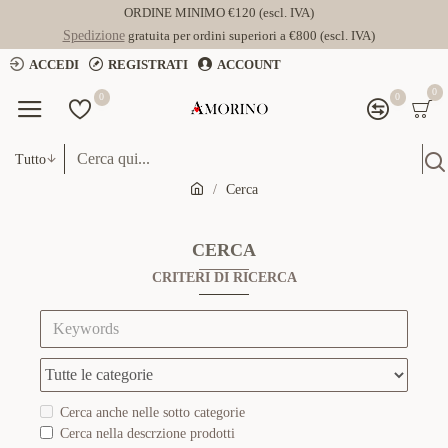
ORDINE MINIMO €120 (escl. IVA)
Spedizione
gratuita per ordini superiori a €800 (escl. IVA)
ACCEDI
REGISTRATI
ACCOUNT
0
0
0
Tutto
Cerca
CERCA
CRITERI DI RICERCA
Cerca anche nelle sotto categorie
Cerca nella descrzione prodotti