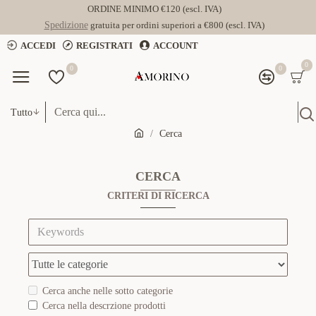
ORDINE MINIMO €120 (escl. IVA)
Spedizione
gratuita per ordini superiori a €800 (escl. IVA)
ACCEDI
REGISTRATI
ACCOUNT
0
0
0
Tutto
Cerca
CERCA
CRITERI DI RICERCA
Cerca anche nelle sotto categorie
Cerca nella descrzione prodotti