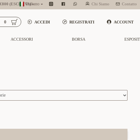
800 (ESCL. IVA)
Italiano
Chi Siamo
Contatto
0
ACCEDI
REGISTRATI
ACCOUNT
ACCESSORI
BORSA
ESPOSI