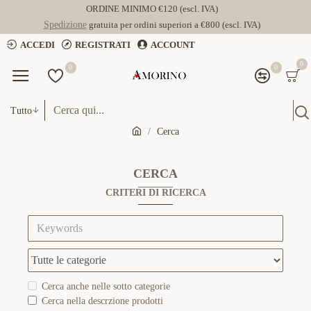
ORDINE MINIMO €120 (escl. IVA)
Spedizione
gratuita per ordini superiori a €800 (escl. IVA)
ACCEDI
REGISTRATI
ACCOUNT
0
0
0
Tutto
Cerca
CERCA
CRITERI DI RICERCA
Cerca anche nelle sotto categorie
Cerca nella descrzione prodotti