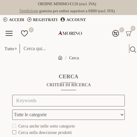
ORDINE MINIMO €120 (escl. IVA)
Spedizione
gratuita per ordini superiori a €800 (escl. IVA)
ACCEDI
REGISTRATI
ACCOUNT
0
0
0
Tutto
Cerca
CERCA
CRITERI DI RICERCA
Cerca anche nelle sotto categorie
Cerca nella descrzione prodotti