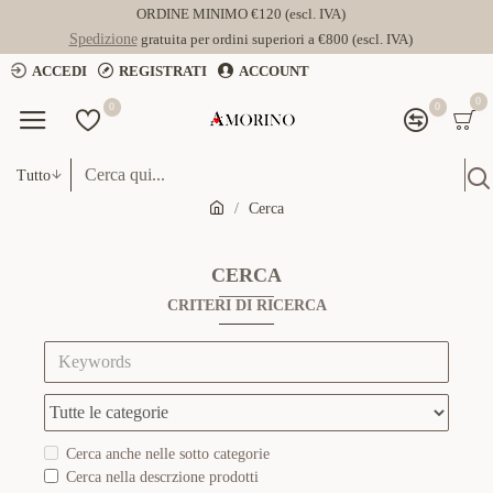
ORDINE MINIMO €120 (escl. IVA)
Spedizione
gratuita per ordini superiori a €800 (escl. IVA)
ACCEDI
REGISTRATI
ACCOUNT
0
0
0
Tutto
Cerca
CERCA
CRITERI DI RICERCA
Cerca anche nelle sotto categorie
Cerca nella descrzione prodotti