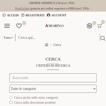
ORDINE MINIMO €120 (escl. IVA)
Spedizione
gratuita per ordini superiori a €800 (escl. IVA)
ACCEDI
REGISTRATI
ACCOUNT
0
0
0
Tutto
Cerca
CERCA
CRITERI DI RICERCA
Cerca anche nelle sotto categorie
Cerca nella descrzione prodotti