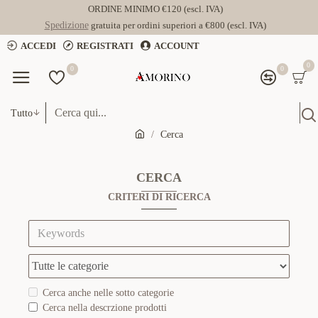
ORDINE MINIMO €120 (escl. IVA)
Spedizione
gratuita per ordini superiori a €800 (escl. IVA)
ACCEDI
REGISTRATI
ACCOUNT
0
0
0
Tutto
Cerca
CERCA
CRITERI DI RICERCA
Cerca anche nelle sotto categorie
Cerca nella descrzione prodotti