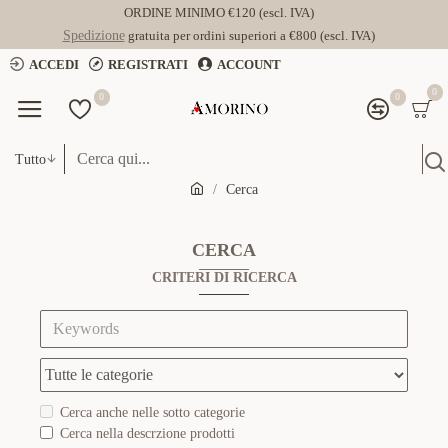
ORDINE MINIMO €120 (escl. IVA)
Spedizione
gratuita per ordini superiori a €800 (escl. IVA)
ACCEDI
REGISTRATI
ACCOUNT
0
0
0
Tutto
Cerca
CERCA
CRITERI DI RICERCA
Cerca anche nelle sotto categorie
Cerca nella descrzione prodotti