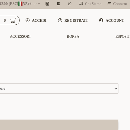
800 (ESCL. IVA)
Italiano
Chi Siamo
Contatto
0
ACCEDI
REGISTRATI
ACCOUNT
ACCESSORI
BORSA
ESPOSI