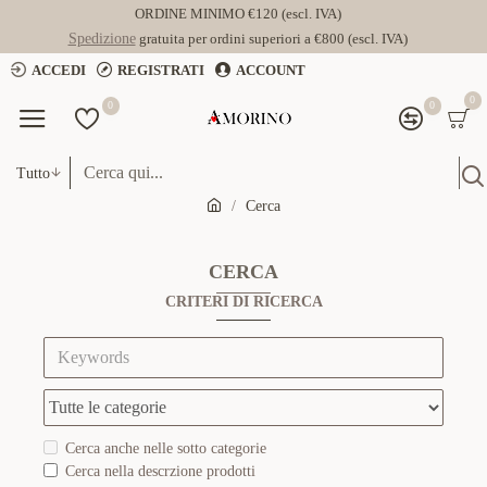
ORDINE MINIMO €120 (escl. IVA)
Spedizione
gratuita per ordini superiori a €800 (escl. IVA)
ACCEDI
REGISTRATI
ACCOUNT
0
0
0
Tutto
Cerca
CERCA
CRITERI DI RICERCA
Cerca anche nelle sotto categorie
Cerca nella descrzione prodotti