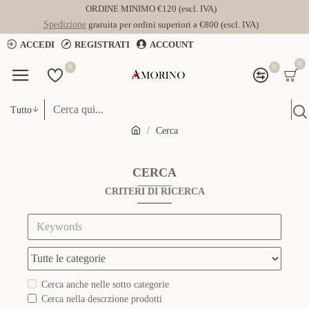
ORDINE MINIMO €120 (escl. IVA)
Spedizione
gratuita per ordini superiori a €800 (escl. IVA)
ACCEDI
REGISTRATI
ACCOUNT
0
0
0
Tutto
Cerca
CERCA
CRITERI DI RICERCA
Cerca anche nelle sotto categorie
Cerca nella descrzione prodotti