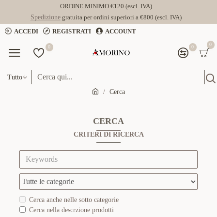
ORDINE MINIMO €120 (escl. IVA)
Spedizione
gratuita per ordini superiori a €800 (escl. IVA)
ACCEDI
REGISTRATI
ACCOUNT
0
0
0
Tutto
Cerca
CERCA
CRITERI DI RICERCA
Cerca anche nelle sotto categorie
Cerca nella descrzione prodotti