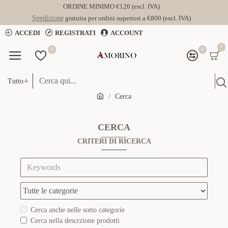
ORDINE MINIMO €120 (escl. IVA)
Spedizione
gratuita per ordini superiori a €800 (escl. IVA)
ACCEDI
REGISTRATI
ACCOUNT
0
0
0
Tutto
Cerca
CERCA
CRITERI DI RICERCA
Cerca anche nelle sotto categorie
Cerca nella descrzione prodotti