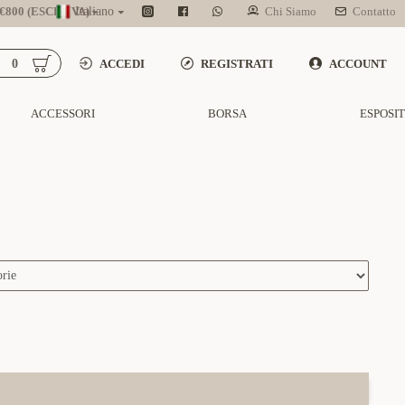
800 (ESCL. IVA)
Italiano
Chi Siamo
Contatto
0
ACCEDI
REGISTRATI
ACCOUNT
ACCESSORI
BORSA
ESPOSI