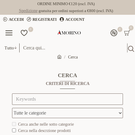
ORDINE MINIMO €120 (escl. IVA)
Spedizione
gratuita per ordini superiori a €800 (escl. IVA)
ACCEDI
REGISTRATI
ACCOUNT
0
0
0
Tutto
Cerca
CERCA
CRITERI DI RICERCA
Cerca anche nelle sotto categorie
Cerca nella descrzione prodotti