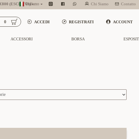
800 (ESCL. IVA)
Italiano
Chi Siamo
Contatto
0
ACCEDI
REGISTRATI
ACCOUNT
ACCESSORI
BORSA
ESPOSI