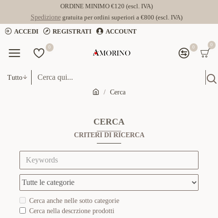
ORDINE MINIMO €120 (escl. IVA)
Spedizione
gratuita per ordini superiori a €800 (escl. IVA)
ACCEDI
REGISTRATI
ACCOUNT
0
0
0
Tutto
Cerca
CERCA
CRITERI DI RICERCA
Cerca anche nelle sotto categorie
Cerca nella descrzione prodotti