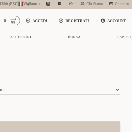
800 (ESCL. IVA)
Italiano
Chi Siamo
Contatto
0
ACCEDI
REGISTRATI
ACCOUNT
ACCESSORI
BORSA
ESPOSI