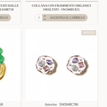
TATI DALLE
COLLANA CON FRAMMENTI ORGANICI
1344B710
SMALTATI - SW2688C821
RELLO
AGGIUNGI AL CARRELLO
NOVITÀ
58
Amorino
SW2648C786