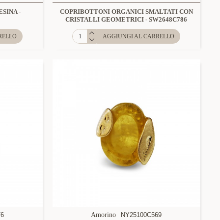
SINA -
COPRIBOTTONI ORGANICI SMALTATI CON
CRISTALLI GEOMETRICI - SW2648C786
RELLO
AGGIUNGI AL CARRELLO
76
Amorino
NY25100C569