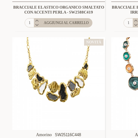
BRACCIALE ELASTICO ORGANICO SMALTATO
BRACCIALE 
CON ACCENTI PERLA - SW2588C419
IRR
AGGIUNGI AL CARRELLO
NOVITÀ
Amorino
SW25116C448
A