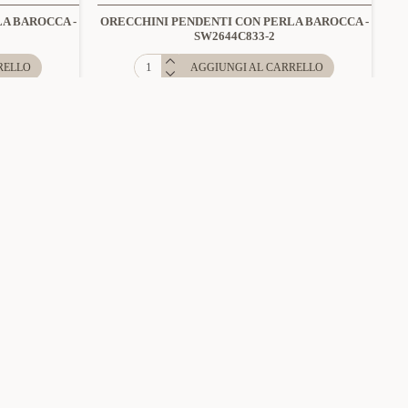
A BAROCCA -
ORECCHINI PENDENTI CON PERLA BAROCCA -
SW2644C833-2
RELLO
AGGIUNGI AL CARRELLO
NOVITÀ
25704C258