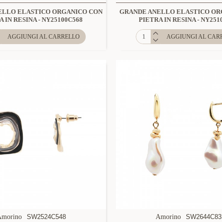
ELLO ELASTICO ORGANICO CON
GRANDE ANELLO ELASTICO OR
A IN RESINA - NY25100C568
PIETRA IN RESINA - NY251
AGGIUNGI AL CARRELLO
AGGIUNGI AL CAR
Amorino
SW2524C548
Amorino
SW2644C83