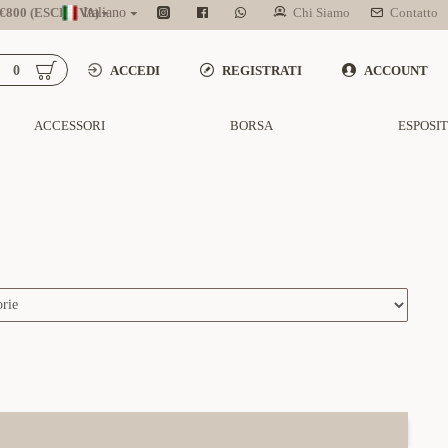
800 (ESCL. IVA)
Italiano
Chi Siamo
Contatto
0
ACCEDI
REGISTRATI
ACCOUNT
ACCESSORI
BORSA
ESPOSI