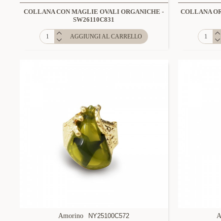
COLLANA CON MAGLIE OVALI ORGANICHE -
COLLANA OR
SW26110C831
AGGIUNGI AL CARRELLO
Amorino
NY25100C572
A