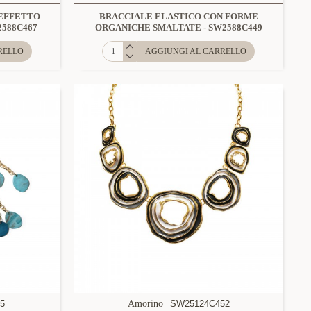
 EFFETTO
BRACCIALE ELASTICO CON FORME
2588C467
ORGANICHE SMALTATE - SW2588C449
RELLO
AGGIUNGI AL CARRELLO
35
Amorino
SW25124C452