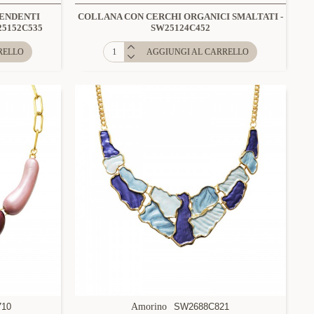
PENDENTI
COLLANA CON CERCHI ORGANICI SMALTATI -
25152C535
SW25124C452
RELLO
AGGIUNGI AL CARRELLO
710
Amorino
SW2688C821