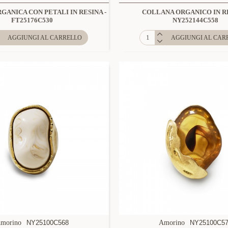
GANICA CON PETALI IN RESINA -
COLLANA ORGANICO IN RE
FT25176C530
NY252144C558
AGGIUNGI AL CARRELLO
AGGIUNGI AL CAR
morino
NY25100C568
Amorino
NY25100C5