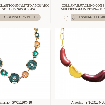
ELASTICO SMALTATO A MOSAICO
COLLANA BAVAGLINO CON 
EGOLARE - SW2588C457
MULTIFORMA IN RESINA - FT
AGGIUNGI AL CARRELLO
AGGIUNGI AL CAR
morino
SW25116C418
Amorino
YNK241344B