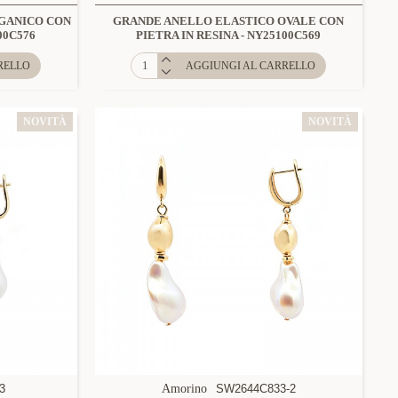
GANICO CON
GRANDE ANELLO ELASTICO OVALE CON
00C576
PIETRA IN RESINA - NY25100C569
RELLO
AGGIUNGI AL CARRELLO
NOVITÀ
NOVITÀ
3
Amorino
SW2644C833-2