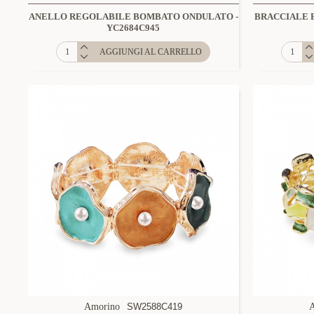
ANELLO REGOLABILE BOMBATO ONDULATO -
BRACCIALE 
YC2684C945
AGGIUNGI AL CARRELLO
Amorino
SW2588C419