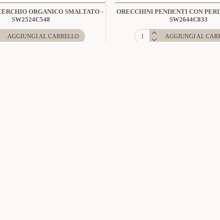
CERCHIO ORGANICO SMALTATO -
ORECCHINI PENDENTI CON PERL
SW2524C548
SW2644C833
AGGIUNGI AL CARRELLO
AGGIUNGI AL CAR
NOVITÀ
Amorino
Amorino
MY251336C259, MY