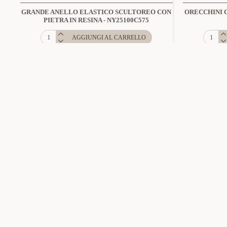
GRANDE ANELLO ELASTICO SCULTOREO CON
ORECCHINI 
PIETRA IN RESINA - NY25100C575
AGGIUNGI AL CARRELLO
NOVITÀ
Amorino
SW2528C545