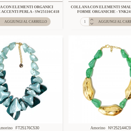
A CON ELEMENTI ORGANICI
COLLANA CON ELEMENTI SMAL
 ACCENTI PERLA - SW25116C418
FORME ORGANICHE - YNK24
AGGIUNGI AL CARRELLO
AGGIUNGI AL CAR
morino
FT25176C530
Amorino
NY252144C5