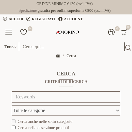
ORDINE MINIMO €120 (escl. IVA)
Spedizione
gratuita per ordini superiori a €800 (escl. IVA)
ACCEDI
REGISTRATI
ACCOUNT
0
0
0
Tutto
Cerca
CERCA
CRITERI DI RICERCA
Cerca anche nelle sotto categorie
Cerca nella descrzione prodotti