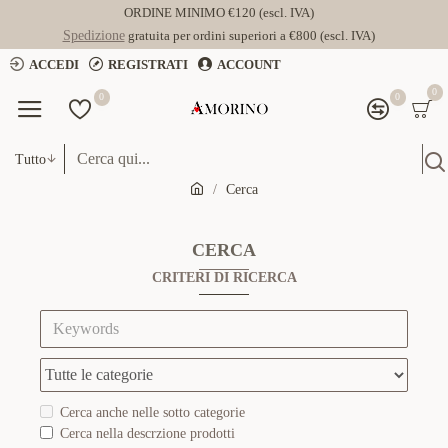
ORDINE MINIMO €120 (escl. IVA)
Spedizione
gratuita per ordini superiori a €800 (escl. IVA)
ACCEDI
REGISTRATI
ACCOUNT
0
0
0
Tutto
Cerca
CERCA
CRITERI DI RICERCA
Cerca anche nelle sotto categorie
Cerca nella descrzione prodotti