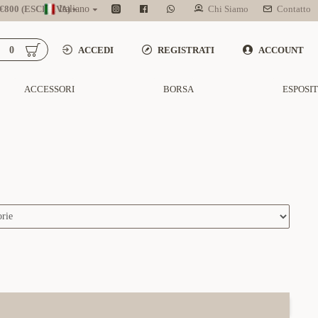
800 (ESCL. IVA)
Italiano
Chi Siamo
Contatto
0
ACCEDI
REGISTRATI
ACCOUNT
ACCESSORI
BORSA
ESPOSI