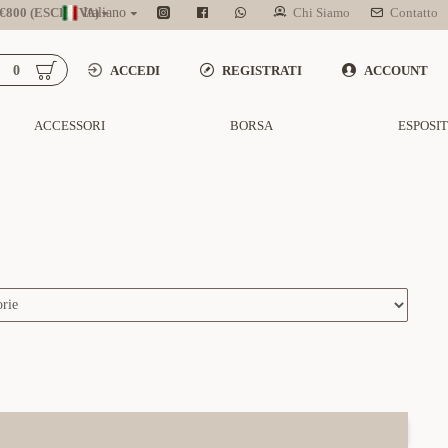
800 (ESCL. IVA)
Italiano
Chi Siamo
Contatto
0
ACCEDI
REGISTRATI
ACCOUNT
ACCESSORI
BORSA
ESPOSI