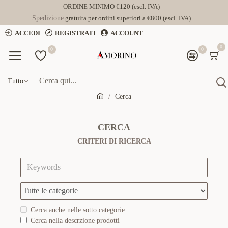
ORDINE MINIMO €120 (escl. IVA)
Spedizione
gratuita per ordini superiori a €800 (escl. IVA)
ACCEDI
REGISTRATI
ACCOUNT
0
0
0
Tutto
Cerca
CERCA
CRITERI DI RICERCA
Cerca anche nelle sotto categorie
Cerca nella descrzione prodotti