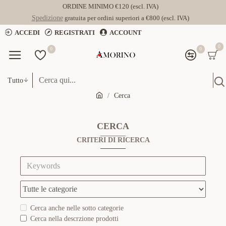
ORDINE MINIMO €120 (escl. IVA)
Spedizione
gratuita per ordini superiori a €800 (escl. IVA)
ACCEDI
REGISTRATI
ACCOUNT
0
0
0
Tutto
Cerca
CERCA
CRITERI DI RICERCA
Cerca anche nelle sotto categorie
Cerca nella descrzione prodotti