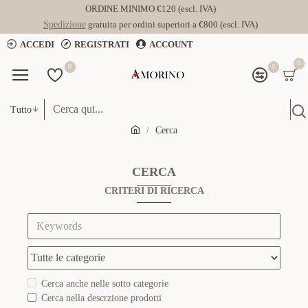
ORDINE MINIMO €120 (escl. IVA)
Spedizione
gratuita per ordini superiori a €800 (escl. IVA)
ACCEDI
REGISTRATI
ACCOUNT
0
0
0
Tutto
Cerca
CERCA
CRITERI DI RICERCA
Cerca anche nelle sotto categorie
Cerca nella descrzione prodotti