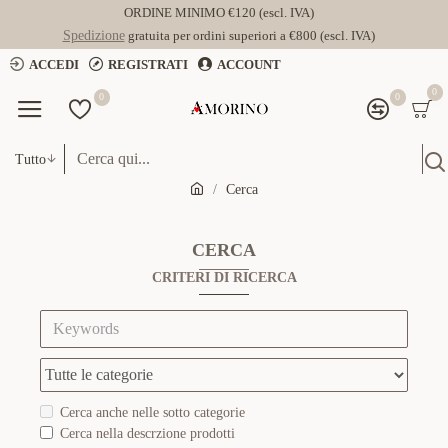
ORDINE MINIMO €120 (escl. IVA)
Spedizione
gratuita per ordini superiori a €800 (escl. IVA)
ACCEDI
REGISTRATI
ACCOUNT
0
0
0
Tutto
Cerca
CERCA
CRITERI DI RICERCA
Cerca anche nelle sotto categorie
Cerca nella descrzione prodotti