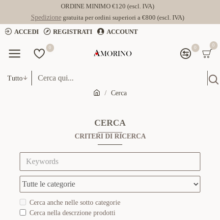
ORDINE MINIMO €120 (escl. IVA)
Spedizione
gratuita per ordini superiori a €800 (escl. IVA)
ACCEDI
REGISTRATI
ACCOUNT
0
0
0
Tutto
Cerca
CERCA
CRITERI DI RICERCA
Cerca anche nelle sotto categorie
Cerca nella descrzione prodotti