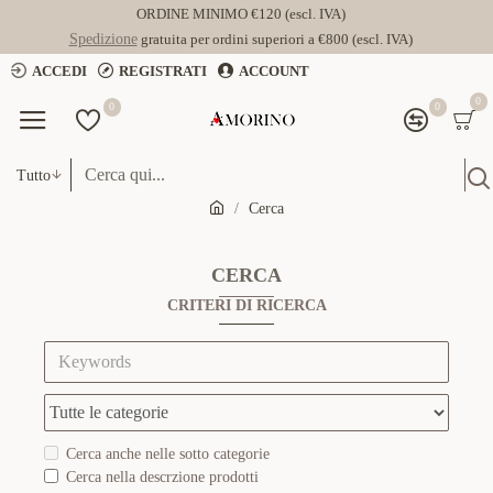
ORDINE MINIMO €120 (escl. IVA)
Spedizione
gratuita per ordini superiori a €800 (escl. IVA)
ACCEDI
REGISTRATI
ACCOUNT
0
0
0
Tutto
Cerca
CERCA
CRITERI DI RICERCA
Cerca anche nelle sotto categorie
Cerca nella descrzione prodotti