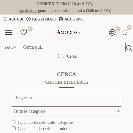
ORDINE MINIMO €120 (escl. IVA)
Spedizione
gratuita per ordini superiori a €800 (escl. IVA)
ACCEDI
REGISTRATI
ACCOUNT
0
0
0
Tutto
Cerca
CERCA
CRITERI DI RICERCA
Cerca anche nelle sotto categorie
Cerca nella descrzione prodotti