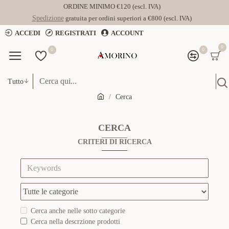
ORDINE MINIMO €120 (escl. IVA)
Spedizione
gratuita per ordini superiori a €800 (escl. IVA)
ACCEDI
REGISTRATI
ACCOUNT
0
0
0
Tutto
Cerca
CERCA
CRITERI DI RICERCA
Cerca anche nelle sotto categorie
Cerca nella descrzione prodotti