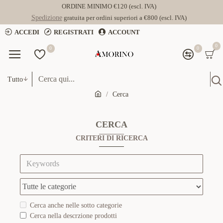
ORDINE MINIMO €120 (escl. IVA)
Spedizione
gratuita per ordini superiori a €800 (escl. IVA)
ACCEDI
REGISTRATI
ACCOUNT
0
0
0
Tutto
Cerca
CERCA
CRITERI DI RICERCA
Cerca anche nelle sotto categorie
Cerca nella descrzione prodotti