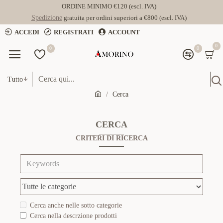
ORDINE MINIMO €120 (escl. IVA)
Spedizione
gratuita per ordini superiori a €800 (escl. IVA)
ACCEDI
REGISTRATI
ACCOUNT
0
0
0
Tutto
Cerca
CERCA
CRITERI DI RICERCA
Cerca anche nelle sotto categorie
Cerca nella descrzione prodotti