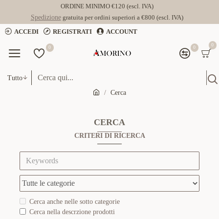
ORDINE MINIMO €120 (escl. IVA)
Spedizione
gratuita per ordini superiori a €800 (escl. IVA)
ACCEDI
REGISTRATI
ACCOUNT
0
0
0
Tutto
Cerca
CERCA
CRITERI DI RICERCA
Cerca anche nelle sotto categorie
Cerca nella descrzione prodotti