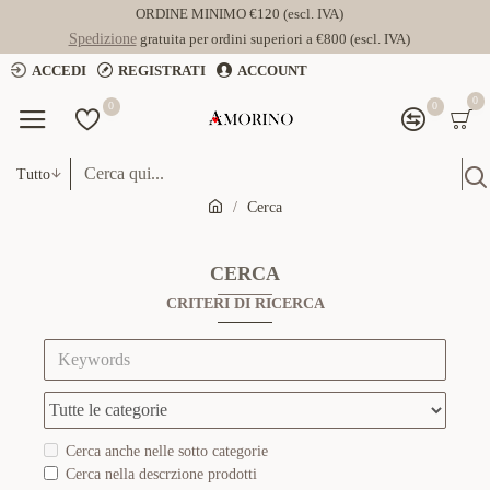
ORDINE MINIMO €120 (escl. IVA)
Spedizione
gratuita per ordini superiori a €800 (escl. IVA)
ACCEDI
REGISTRATI
ACCOUNT
0
0
0
Tutto
Cerca
CERCA
CRITERI DI RICERCA
Cerca anche nelle sotto categorie
Cerca nella descrzione prodotti