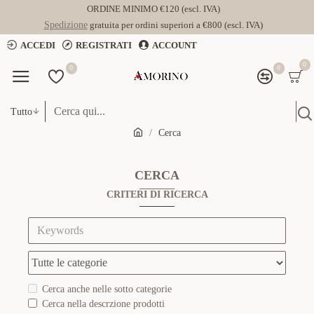
ORDINE MINIMO €120 (escl. IVA)
Spedizione
gratuita per ordini superiori a €800 (escl. IVA)
ACCEDI
REGISTRATI
ACCOUNT
0
0
0
Tutto
Cerca
CERCA
CRITERI DI RICERCA
Cerca anche nelle sotto categorie
Cerca nella descrzione prodotti