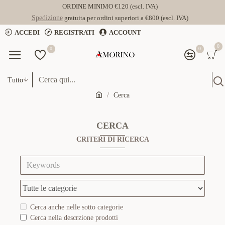
ORDINE MINIMO €120 (escl. IVA)
Spedizione
gratuita per ordini superiori a €800 (escl. IVA)
ACCEDI
REGISTRATI
ACCOUNT
0
0
0
Tutto
Cerca
CERCA
CRITERI DI RICERCA
Cerca anche nelle sotto categorie
Cerca nella descrzione prodotti