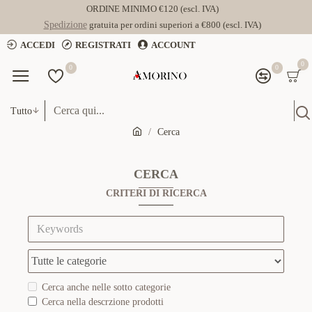
ORDINE MINIMO €120 (escl. IVA)
Spedizione
gratuita per ordini superiori a €800 (escl. IVA)
ACCEDI
REGISTRATI
ACCOUNT
0
0
0
Tutto
Cerca
CERCA
CRITERI DI RICERCA
Cerca anche nelle sotto categorie
Cerca nella descrzione prodotti